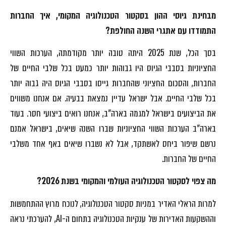
מבחינת גיוסי ההון בסקטור הטכנולוגיה המקומי, איך החברות
התמודדו עם אתגרי השנה החולפת?
בסך הכל, שנת 2025 היתה טובה יותר מקודמתה, הערכות השווי
החציוניות בסבבי הגיוס היו גבוהות יותר כמעט בכל שלבי החיים של
החברות, והסכום החציוני שהחברות גייסו בסבבי הגיוס היה גבוה יותר
בכל שלבי החיים. אבל ישראל עדיין נמצאת בבעיה. אם אנחנו משווים
את הביצועים בישראל למגמה בארה"ב, אנחנו רואים ביצועי חסר. בעוד
בארה"ב הערכות השווי החציוניות שברו השנה שיאים, בישראל אמנם
נרשם שיפור ביחס לאשתקד, אבל לא נשברו שיאים באף אחד משלבי
החיים של החברות.
מה צפוי לסקטור הטכנולוגיה העולמי והמקומי בשנת 2026?
למרות הראלי האדיר במניות סקטור הטכנולוגיה, לנוכח מרוץ ההתחמשות
וההשקעות האדירות של ענקיות הטכנולוגיה בתחום ה-AI, להערכתי נראה