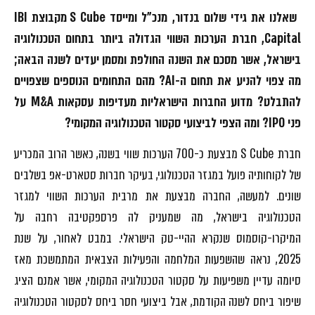
שאלנו את גידי שלום בנדור, מנכ"ל ומייסד
S Cube
מקבוצת
IBI
Capital
, חברת הערכות השווי הגדולה ביותר בתחום הטכנולוגיה
בישראל, אשר מסכם את השנה החולפת ומסמן יעדים לשנה הבאה;
מה צפוי להניע את תחום ה-
AI
? מהם התחומים הנוספים שצפויים
להתבלט? מדוע החברות הישראליות מעדיפות עסקאות
M&A
על
פני
IPO
? ומה הצפי לביצועי סקטור הטכנולוגיה המקומי?
חברת S Cube מבצעת כ-700 הערכות שווי בשנה, כאשר הרוב המכריע
של לקוחותיה פועל במגזר הטכנולוגי, בעיקר חברות סטארט-אפ בשלבים
שונים. למעשה, החברה מבצעת את מרבית הערכות השווי למגזר
הטכנולוגיה בישראל, מה שמעניק לה פרספקטיבה רחבה על
המיקרו-קוסמוס שנקרא ההיי-טק הישראלי. במבט לאחור, על שנת
2025, נראה שהשפעות המלחמה והפעילות הצבאית המתמשכת מאז
סיומה עדיין משפיעות על סקטור הטכנולוגיה המקומי, אשר אמנם הציג
שיפור ביחס לשנה הקודמת, אבל ביצועי חסר ביחס לסקטור הטכנולוגיה