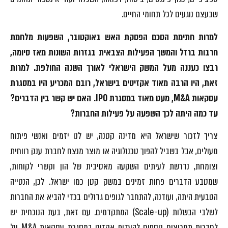
שבעצם נוגעים לכל תחומי החיים.
למרות
חתימת הסכם הפסקת האש באוקטובר
, השפעות מלחמת
חרבות ברזל והמשך הפעילות הצבאית בגזרות השונות מאז סיומה,
רבצו כעננה מעל המשק הישראלי לאורך השנה החולפת. למרות
זאת, היו הרבה מאוד אקזיטים בישראל, רובם המכריע היו במסגרת
עסקאות
M&A
, מעט מאוד במסגרת
IPO
. האם יש קשר בין הדברים?
עד כמה היתה לכך השפעה על פעילות החברות?
צריך לזכור שישראל היא מדינה קטנה, יש לנו יזמים ואנשי פיתוח
מעולים, אבל בשביל להפוך טכנולוגיה או מוצר מנצח לחברת ענק רווחית
וצומחת, נדרשת לעיתים השקעה מאסיבית של הון וקשרי לקוחות,
שמטבע הדברים פחות זמינים במשק קטן כמו ישראל. לכן, הנטייה
הטבעית היתה, ועודנה, להתחבר לגופים גדולים בכדי להביא את החברות
לשלבי הבשלות (Scale-up) המתקדמים. עם זאת, בעת הנוכחית יש
לחברות תמריצים נוספים להעדיף אקזיט במסגרת עסקאות M&A על