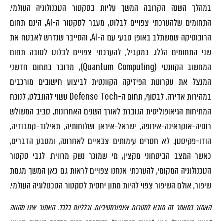
במהלך השנה הקרובה המשך עליות בסקטור הטכנולוגיה העולמי.
התחומים שלהערכתי צפויים לבלוט, מעבר לסקטור ה-AI, הינם תחום
הרובוטיקה שמשתלב באופן טבעי עם ה-AI, והסייבר שנדרש לאבטח את
שני התחומים הללו. במקביל, להערכתי צפויים לבלוט לטובה תחום
המחשוב הקוונטי (Quantum Computing), מדובר בתחום חדשני
המנצל את עקרונות הפיזיקה הקוונטית לביצוע חישובים מורכבים
במהירות אדירה. לבסוף, תחום ה-Defense Tech עשוי להתבלט, לנוכח
המתיחות הגיאופוליטית הגוברת לאורך השנים האחרונות, סביב המשולש
רוסיה-אוקראינה-אירופה, ישראל-איראן ושלוחותיה, תאילנד-קמבודיה,
הודו-פקיסטן. לא חסרים עימותים צבאיים לאחרונה, ומטבע הדברים,
כאשר המצב הביטחוני מקצין, מי שמוכר נשק מרוויח. לגבי סקטור
הטכנולוגיה המקומי, להערכתי אנחנו צפויים לראות גם כאן המשך מגמת
שיפור, אולם השיפור צפוי להיות מתון יחסית לסקטור הטכנולוגיה העולמי.
האמור במאמר זה מובא למטרות אינפורמטיביות וכלליות בלבד. האמור אינו מהווה