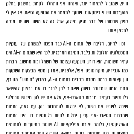
הייפ, שמוביל לתמחור יתר, ואנחנו אף התחלנו לקחת בחשבון בחלק
מהערכות השווי דיסקאונט שנועד לתמחר את התופעה הזאת. אז אין לי
ספק שבסופו של דבר תגיע נפילה, אבל זה לא משהו שהייתי מנסה
לתזמן אותו.
נכון להיום, הליבה של תחום ה-AI כבר הפכה למשחק של ענקיות
הטכנולוגיה הגלובליות בלבד. הסיבה המרכזית לכך היא שתחום ה-AI הינו
עתיר תשומות, הוא דורש השקעה עצומה של חשמל וכוח מחשוב. חברות
כמו אנבידיה, מיקרוסופט, אפל, אלפבית, אמזון ומטא מבצעות השקעות
הון עצומות ברמה חסרת תקדים בתחום ה-AI, במרוץ "חימוש" מטורף,
תחת הנחה שמדובר בשוק שאסור להן לפגר בו אם ברצונן להישאר
רלוונטיות בעתיד. חברות סטארט-אפ, אלא אם יש להן חידוש טכנולוגי
שיכול לשבש את השוק, לא יכולות להתחרות בהן. עם זאת, התחום
שחברות סטארט-אפ עדיין יכולות להיות רלוונטיות בו הינו התחום
האפליקטיבי, כלומר יצירת אפליקציות AI שונות המיועדות לתחומים
ספציפיים, כגון פיננסים, ביטוח, רפואה, השכלה ועוד אינספור תחומים