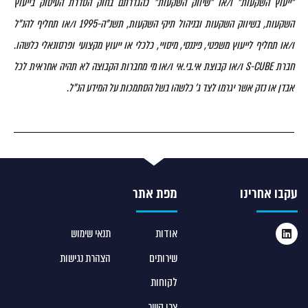
"ייעוץ השקעות" ו/או "שיווק השקעות" כהגדרתם בחוק הסדרת העיסוק בייעוץ
השקעות, בשיווק השקעות ובניהול תיקי השקעות, תשנ"ה-1995 ו/או תחליף להנ"ל
ו/או תחליף לייעוץ משפטי, פיננסי, מיסויי, כלכלי או ייעוץ מקצועי ופרסונאלי כלשהו.
חברת S-CUBE ו/או קבוצת אי.בי.אי ו/או מי מחברות הקבוצה לא תהיה אחראית לכל
אבדן או נזק אשר יגרמו לצד ג' כלשהו בשל הסתמכות על המידע הנ"ל.
עקבו אחרינו
מפת אתר
אודות
תנאי שימוש
שירותים
הצהרת נגישות
לקוחות
צרו קשר