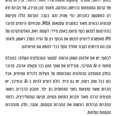
של קרנות המתמחות ברכישה, החזקה, ולאחר מכן מכירה, של חברות ולא
רק בהשקעה בחברות, כפי שהיה נהוג בעבר. הקרנות הללו מציעות
סכומים גבוהים מאוד במסגרת עסקאות M&A, ומבחינת היזמים מדובר
בהזדמנות לפגוש כסף מזומן באופן מיידי. לעומת זאת, האלטרנטיבה של
IPO מאפשרת ליזמים לפגוש את הכסף רק על הנייר בשלב ראשון, ולאחר
מכן הם נדרשים לעבור תהליך נוסף בכדי לממש את מניותיהם.
לבסוף, יש את אלמנט השוק הרותח. סקטור הטכנולוגיה העולמי, בהובלת
תחומי ה-AI והסייבר, מובילים את שוקי ההון כבר תקופה ארוכה. מדובר
בחלק ממהפכה טכנולוגית המבוססת על פעילות כלכלית אמיתית, אבל
כמו בכל שוק רותח, יש גם הייפ. כולם רוצים להיות ב-AI ובסייבר, יש
חברות שאף נמצאות בשני התחומים גם יחד. מטבע הדברים, כאשר
מקימים הרבה מאוד חברות בתחום מסוים, מגיעה קונסולידציה, כלומר
החברות הגדולות רוכשות את החברות הקטנות, ומנגד, חלק מהחברות
הקטנות נעלמות.