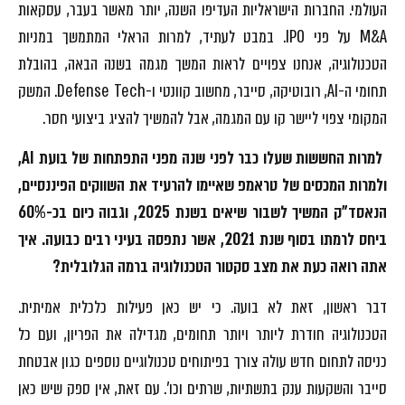
העולמי. החברות הישראליות העדיפו השנה, יותר מאשר בעבר, עסקאות
M&A על פני IPO. במבט לעתיד, למרות הראלי המתמשך במניות
הטכנולוגיה, אנחנו צפויים לראות המשך מגמה בשנה הבאה, בהובלת
תחומי ה-AI, רובוטיקה, סייבר, מחשוב קוונטי ו-Defense Tech. המשק
המקומי צפוי ליישר קו עם המגמה, אבל להמשיך להציג ביצועי חסר.
למרות החששות שעלו כבר לפני שנה מפני התפתחות של בועת
AI
,
ולמרות המכסים של טראמפ שאיימו להרעיד את השווקים הפיננסיים,
הנאסד"ק המשיך לשבור שיאים בשנת 2025, וגבוה כיום בכ-60%
ביחס לרמתו בסוף שנת 2021, אשר נתפסה בעיני רבים כבועה. איך
אתה רואה כעת את מצב סקטור הטכנולוגיה ברמה הגלובלית?
דבר ראשון, זאת לא בועה. כי יש כאן פעילות כלכלית אמיתית.
הטכנולוגיה חודרת ליותר ויותר תחומים, מגדילה את הפריון, ועם כל
כניסה לתחום חדש עולה צורך בפיתוחים טכנולוגיים נוספים כגון אבטחת
סייבר והשקעות ענק בתשתיות, שרתים וכו'. עם זאת, אין ספק שיש כאן