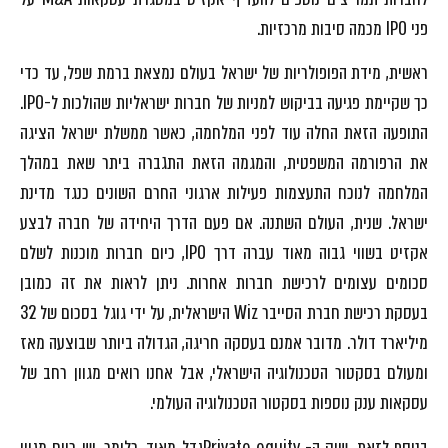
פני IPO מכמה סיבות מרכזיות.
ראשית, מידת הפופולריות של ישראל בעולם נמצאת ברמת שפל, עד כדי
כך שקיימת פגיעה בביקוש למניות של חברות ישראליות שהולכות ל-IPO.
התופעה הזאת החלה עוד לפני המלחמה, כאשר ממשלת ישראל הציגה
את הרפורמה המשפטית, והמגמה הזאת התגברה ביתר שאת במהלך
המלחמה לנוכח התעצמות פעילות ארגוני החרם השונים כנגד מדינת
ישראל. שנית, העולם השתנה. אם פעם הדרך היחידה של חברה לבצע
אקזיט בשווי גבוה מאוד עברה דרך IPO, כיום חברות מוכנות לשלם
סכומים עצומים לרכישת חברות אחרות. ניתן לראות את זה כמובן
בעסקת רכישת חברת הסייבר Wiz הישראלית, על ידי גוגל בסכום של 32
מיליארד דולר. מדובר אמנם בעסקה חריגה, הגדולה ביותר שבוצעה מאז
ומעולם בסקטור הטכנולוגיה הישראלי, אבל אחנו רואים מגוון רחב של
עסקאות ענק נוספות בסקטור הטכנולוגיה העולמי.
בנוסף לזאת, שוק ה- Private equityגדל מאוד. כלומר, יש כיום מגוון