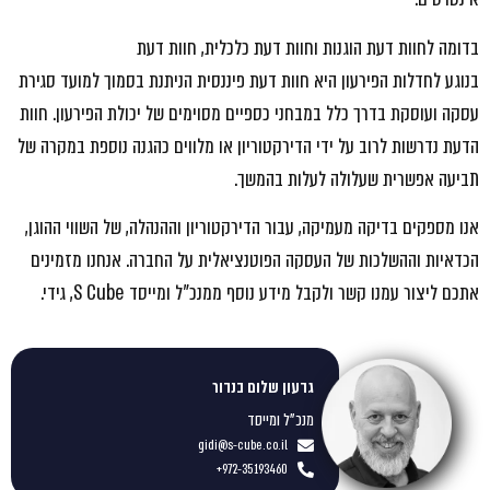
בדומה לחוות דעת הוגנות וחוות דעת כלכלית, חוות דעת
בנוגע
לחדלות
הפירעון היא חוות דעת פיננסית הניתנת בסמוך למועד סגירת
עסקה ועוסקת בדרך כלל במבחני כספיים מסוימים של יכולת הפירעון. חוות
הדעת נדרשות לרוב על ידי הדירקטוריון או מלווים כהגנה נוספת במקרה של
תביעה אפשרית שעלולה לעלות בהמשך.
אנו מספקים בדיקה מעמיקה, עבור הדירקטוריון וההנהלה, של השווי ההוגן,
הכדאיות וההשלכות של העסקה הפוטנציאלית על החברה. אנחנו מזמינים
אתכם ליצור עמנו קשר ולקבל מידע נוסף ממנכ"ל ומייסד
S Cube
, גידי.
גדעון שלום בנדור
מנכ"ל ומייסד
gidi@s-cube.co.il
972-35193460+