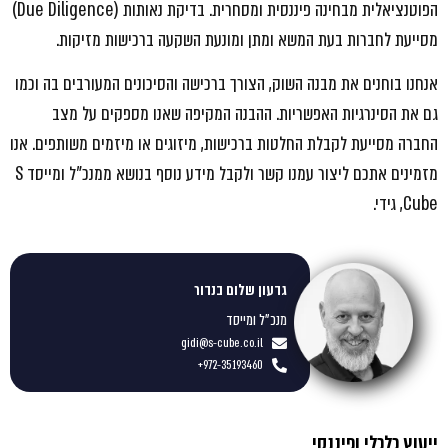
הפוטנציאלית מבחינה פיננסית ומסחרית. בדיקת נאותו
ת (
Due Diligence
)
מסייעת
לחברות בעת המשא ומתן ומונעת השקעה ברכישות מזיקות.
אנחנו בוחנים את מבנה השוק, הצורך ברכישה והסיכונים המעורבים בה וכמו
גם את
הסינרגיות
האפשריות. ההבנה המקיפה שאנו מספקים על מצב
החברה מסייעת לקבלת החלטות ברכישות, מיזוגים או מיזמים משותפים. אנו
מזמינים אתכם ליצור עמנו קשר ולקבל מידע נוסף בנושא ממנכ"ל ומייסד
S
Cube
, גידי.
גדעון שלום בנדור
מנכ"ל ומייסד
gidi@s-cube.co.il
972-35193460+
ייעוץ כלכלי ופיננסי