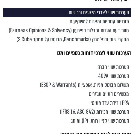
הערכות שווי לצרכי מיזוגים ורכישות
תוכניות עסקיות ומצגות למשקיעים
חוות דעת הוגנות וחדלות הפירעון (Fairness Opinions & Solvency)
מחקרי שוק ובנצ’מרק (Benchmarks, מבוסס על מחקר S Cube)
הערכות שווי לצרכי דוחות כספיים ומס
הערכות שווי חברה
הערכת שווי 409A
תשלום מבוסס מניות, אופציות (ESOP & Warrants)
מכשירים הוניים ונגזרים
PPA וירידת ערך מוניטין
הערכת שווי חכירות (IFRS 16, ASC 842)
הערכות שווי קניין רוחני (IP) ומותג